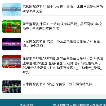
启远网配资平台 瑞士少女峰：雪山、冰川与风景如画的
阿尔卑斯天堂
聚宝盆配资 中国10个月建成海试巨舰，美军同款2年没
动静，中美差距震惊全球
倍选网配资平台 武汉一小区居民给自己家装了26台空
调，19个马桶
无锡期货配资APP下载 暑假单身脱单大作战：公务员/事
业单位/教师/国企/金融/名企/工程师/会计等征婚相亲，
2025年这个夏天，让心动不再缺席！_主动出击_爱情_
时光
吉牛网配资平台 “常超”绿茵场，职工踢出精气神
富华优配
正规配资平台提供配资开户及资讯服