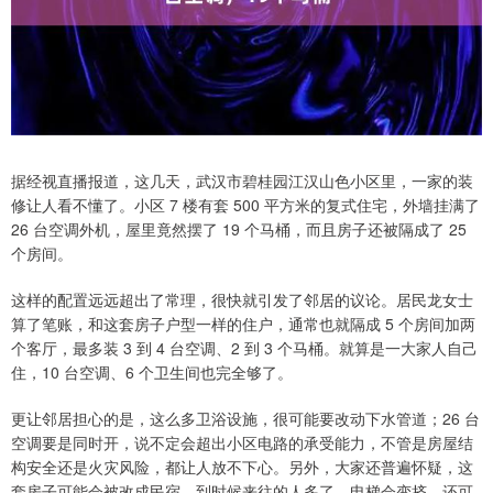
据经视直播报道，这几天，武汉市碧桂园江汉山色小区里，一家的装
修让人看不懂了。小区 7 楼有套 500 平方米的复式住宅，外墙挂满了
26 台空调外机，屋里竟然摆了 19 个马桶，而且房子还被隔成了 25
个房间。
这样的配置远远超出了常理，很快就引发了邻居的议论。居民龙女士
算了笔账，和这套房子户型一样的住户，通常也就隔成 5 个房间加两
个客厅，最多装 3 到 4 台空调、2 到 3 个马桶。就算是一大家人自己
住，10 台空调、6 个卫生间也完全够了。
更让邻居担心的是，这么多卫浴设施，很可能要改动下水管道；26 台
空调要是同时开，说不定会超出小区电路的承受能力，不管是房屋结
构安全还是火灾风险，都让人放不下心。另外，大家还普遍怀疑，这
套房子可能会被改成民宿，到时候来往的人多了，电梯会变挤，还可