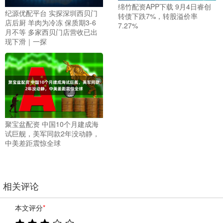
绵竹配资APP下载 9月4日睿创
纪源优配平台 实探深圳西贝门
转债下跌7%，转股溢价率
店后厨 羊肉为冷冻 保质期3-6
7.27%
月不等 多家西贝门店营收已出
现下滑｜一探
聚宝盆配资 中国10个月建成海
试巨舰，美军同款2年没动静，
中美差距震惊全球
相关评论
本文评分
*