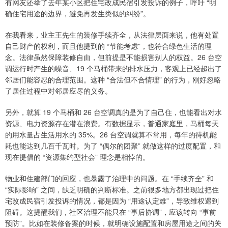
有网友还举了去年某小区把住宅改成民宿引发投诉的例子，呼吁 “明
确住宅用途的边界，避免再发生类似的纠纷”。
在我看来，业主王先生的装修手续齐全，从法律层面来说，他有处置
自己财产的权利，而且他提到的 “节能考虑”，也符合绿色生活的理
念。法律虽然保障装修自由，但前提是不能损害别人的权益。26 台空
调运行时产生的噪音、19 个马桶带来的排水压力，客观上已经超出了
邻居们能容忍的合理范围。这种 “合法但不合情理” 的行为，刚好忽略
了居住过程中对邻居应尽的义务。
另外，就算 19 个马桶和 26 台空调真的是为了自己住，也能看出对水
资源、电力资源存在潜在浪费。有数据显示，普通家庭里，马桶每天
的用水量占生活用水的 35%。26 台空调就算不常用，每年的待机能
耗也能达到几百千瓦时。为了 “偶尔的团聚” 就做这样的过度配置，和
现在提倡的 “资源集约型社会” 理念是相悖的。
物业和住建部门的回应，也暴露了治理中的问题。在 “手续齐全” 和
“实际影响” 之间，缺乏明确的判断标准。之前很多地方都出现过把住
宅改成民宿引发投诉的情况，都是因为 “用途认定难”，导致维权遇到
阻碍。这提醒我们，社区治理不能只在 “事后协调”，应该转向 “事前
预防”。比如在装修备案的时候，就明确设施配置和房屋用途之间的关