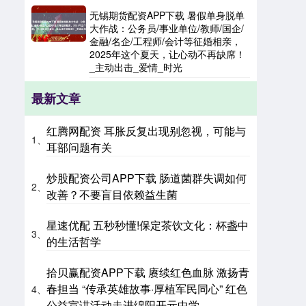
无锡期货配资APP下载 暑假单身脱单
大作战：公务员/事业单位/教师/国企/
金融/名企/工程师/会计等征婚相亲，
2025年这个夏天，让心动不再缺席！
_主动出击_爱情_时光
最新文章
红腾网配资 耳胀反复出现别忽视，可能与
1、
耳部问题有关
炒股配资公司APP下载 肠道菌群失调如何
2、
改善？不要盲目依赖益生菌
星速优配 五秒秒懂!保定茶饮文化：杯盏中
3、
的生活哲学
拾贝赢配资APP下载 赓续红色血脉 激扬青
春担当 “传承英雄故事·厚植军民同心” 红色
4、
公益宣讲活动走进绵阳开元中学