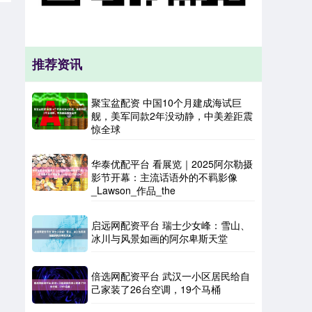
推荐资讯
聚宝盆配资 中国10个月建成海试巨
舰，美军同款2年没动静，中美差距震
惊全球
华泰优配平台 看展览｜2025阿尔勒摄
影节开幕：主流话语外的不羁影像
_Lawson_作品_the
启远网配资平台 瑞士少女峰：雪山、
冰川与风景如画的阿尔卑斯天堂
倍选网配资平台 武汉一小区居民给自
己家装了26台空调，19个马桶