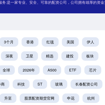
服务:是一家专业、安全、可靠的配资公司，公司拥有雄厚的资
3个月
香港
红毯
美国
伊人
深夜
卫星
精选
建投
板块
全球
2026年
A500
ETF
芯片
券商
科技
ST
玻璃
长春配资公司
升至
股票配资期货官网
申花
杭州